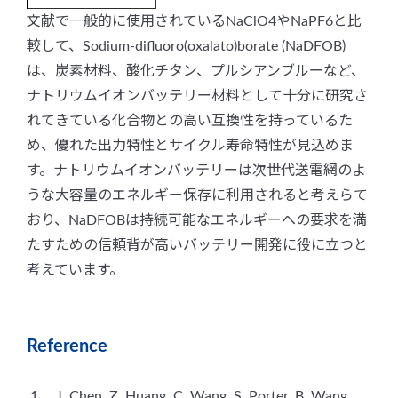
文献で一般的に使用されているNaClO4やNaPF6と比
較して、Sodium-difluoro(oxalato)borate (NaDFOB)
は、炭素材料、酸化チタン、プルシアンブルーなど、
ナトリウムイオンバッテリー材料として十分に研究さ
れてきている化合物との高い互換性を持っているた
め、優れた出力特性とサイクル寿命特性が見込めま
す。ナトリウムイオンバッテリーは次世代送電網のよ
うな大容量のエネルギー保存に利用されると考えらて
おり、NaDFOBは持続可能なエネルギーへの要求を満
たすための信頼背が高いバッテリー開発に役に立つと
考えています。
Reference
1. J. Chen, Z. Huang, C. Wang, S. Porter, B. Wang,