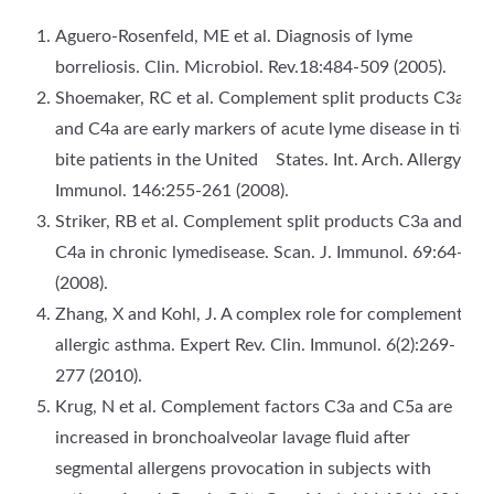
Aguero-Rosenfeld, ME et al. Diagnosis of lyme
borreliosis. Clin. Microbiol. Rev.18:484-509 (2005).
Shoemaker, RC et al. Complement split products C3a
and C4a are early markers of acute lyme disease in tick
bite patients in the United States. Int. Arch. Allergy.
Immunol. 146:255-261 (2008).
Striker, RB et al. Complement split products C3a and
C4a in chronic lymedisease. Scan. J. Immunol. 69:64-69
(2008).
Zhang, X and Kohl, J. A complex role for complement in
allergic asthma. Expert Rev. Clin. Immunol. 6(2):269-
277 (2010).
Krug, N et al. Complement factors C3a and C5a are
increased in bronchoalveolar lavage fluid after
segmental allergens provocation in subjects with