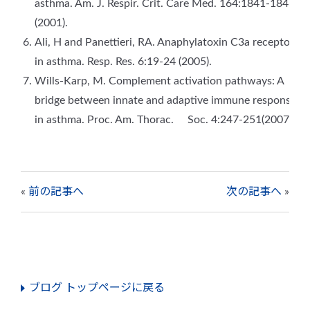
asthma. Am. J. Respir. Crit. Care Med. 164:1841-1843
(2001).
Ali, H and Panettieri, RA. Anaphylatoxin C3a receptors
in asthma. Resp. Res. 6:19-24 (2005).
Wills-Karp, M. Complement activation pathways: A
bridge between innate and adaptive immune responses
in asthma. Proc. Am. Thorac. Soc. 4:247-251(2007).
«
前の記事へ
次の記事へ
»
ブログ トップページに戻る